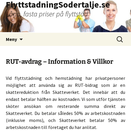
FlyttstadningSodertalje.se
Låga, fasta priser på flyttstäd
Hoppa
Sök
Meny
till
efter:
innehåll
RUT-avdrag – Information & Villkor
Vid flyttstädning och hemstädning har privatpersoner
möjlighet att använda sig av RUT-bidrag som är en
skattereduktion från Skatteverket. Det innebär att du
endast betalar hälften av kostnaden. Vi som utför tjänsten
sköter ansökan om resterande summa direkt av
Skatteverket. Du betalar således 50% av arbetskostnaden
(inklusive moms), och Skatteverket betalar 50% av
arbetskostnaden till företaget du har anlitat.