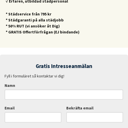
√ Erfaren, utbildad städpersonal
* Städservice från 795 kr
* Städgaranti på alla städjobb
* 50% RUT (vi ansöker åt Dig)
* GRATIS Offertförfrågan (EJ bindande)
Gratis Intresseanmälan
Fyll i formuläret så kontaktar vi dig!
Namn
Email
Bekräfta email