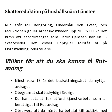
Skattereduktion på hushållsnära tjänster
Rut står för
R
engöring,
U
nderhåll och
T
vätt, och
reduktionen gäller arbetskostnaden upp till 75 000kr. Det
krävs att städföretaget som utför tjänsten har en F-
skattesedel. Det kravet uppfyller förstås vi på
FlyttstadningSodertalje.se.
Villkor för att du ska kunna få Rut-
avdrag
Minst vara 18 år det beskattningsåret du nyttjar
avdraget
Obegränsat skatteskyldig i Sverige
Du har betalat för utförd tjänst/arbete som är
berättigat till Rut avdrag
Observera att du måste ha betalat tillräckligt med