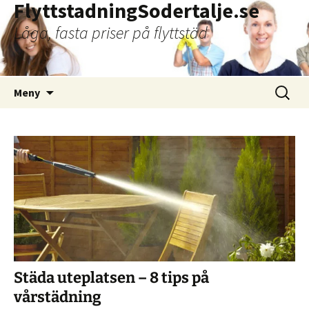
FlyttstadningSodertalje.se
Låga, fasta priser på flyttstäd
Hoppa
Sök
Meny
till
efter:
innehåll
Städa uteplatsen – 8 tips på
vårstädning