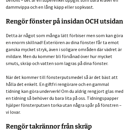
behövs – det är en superenkel uppgift som bara kräver en
dammvippa och en lång käpp eller sopkvast.
Rengör fönster på insidan OCH utsidan
Detta är något som många lätt förbiser men som kan göra
en enorm skillnad! Exteriören av dina fönster får ta emot
ganska mycket stryk, även i soligare områden där vädret är
mildare. Men du kommer bli förvånad över hur mycket
smuts, skräp och vatten som lagras på dina fönster.
När det kommer till fönsterputsmedel så är det bäst att
hålla det enkelt. En giftfri rengörare och en gammal
tidning kan göra underverk! Om du aldrig rengjort glas med
en tidning så behöver du bara lita på oss. Tidningspapper
hjälper fönsterputsen torka utan några spår på fönstren –
vi lovar.
Rengör takrännor från skräp