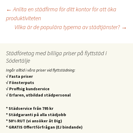
Inläggsnavigering
←
Anlita en städfirma för ditt kontor för att öka
produktiviteten
Vilka är de populära typerna av städtjänster?
→
Städföretag med billiga priser på flyttstäd i
Södertälje
Ingår alltid i våra priser vid flyttstädning:
√ Fasta priser
√ Fönsterputs
√ Proffsig kundservice
√ Erfaren, utbildad städpersonal
* Städservice från 795 kr
* Städgaranti på alla städjobb
* 50% RUT (vi ansöker åt Dig)
* GRATIS Offertförfrågan (EJ bindande)