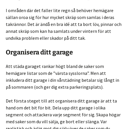
I områden där det faller lite regn så behöver hemägare
sällan oroa sig för hur mycket skräp som samlas i deras
takrännor. Det är ändå en bra idé att ta bort löv, pinnar och
annat skräp som kan ha samlats under vintern för att
undvika problem eller skador på ditt tak.
Organisera ditt garage
Att städa garaget rankar högt bland de saker som
hemägare listar som de ”värsta sysslorna”. Men att
inkludera ditt garage i din vårstädning betalar sig långt in
på sommaren (och ger dig extra parkeringsplats).
Det första steget till att organisera ditt garage är att ta
hand om det bit för bit. Dela upp ditt garage i olika
segment och attackera varje segment för sig. Skapa högar
med saker som du vill sälja, ge bort eller slänga. Var
realistisk och ärlig mot dig själv över de saker som du