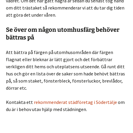
vädret. Om det har gått några år sedan du senast tog hand
om ditt trästaket så rekommenderar vi att du tar dig tiden
att göra det under våren.
Se över om någon utomhusfärg behöver
bättras på
Att bättra på färgen på utomhusområden där färgen
flagnat eller bleknar är lätt gjort och det förbättrar
verkligen ditt hems och uteplatsens utseende. Gå runt ditt
hus och gör en lista över de saker som hade behövt bättras
på, så som staket, fönsterbleck, fönsterluckor, brevlådor,
dörrar etc.
Kontakta ett
rekommenderat städföretag i Södertälje
om
du är i behov utav hjälp med städningen.